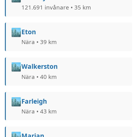
121.691 invånare • 35 km
🏙️
Eton
Nära • 39 km
🏙️
Walkerston
Nära • 40 km
🏙️
Farleigh
Nära • 43 km
🏙️
Marian