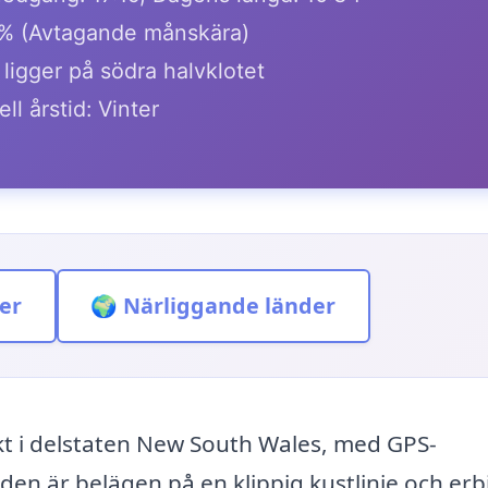
% (Avtagande månskära)
ligger på södra halvklotet
ll årstid: Vinter
er
🌍 Närliggande länder
fikt i delstaten New South Wales, med GPS-
en är belägen på en klippig kustlinje och er