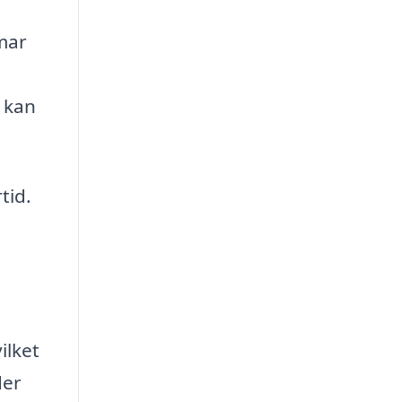
mmar
s kan
tid.
ilket
der