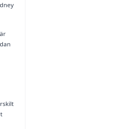
ydney
är
edan
skilt
t