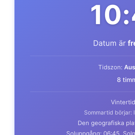
10
Datum är
f
Tidszon:
Aus
8 tim
Vintertid
Sommartid börjar: 
Den geografiska plat
Soluppgång: 06:45, Soln