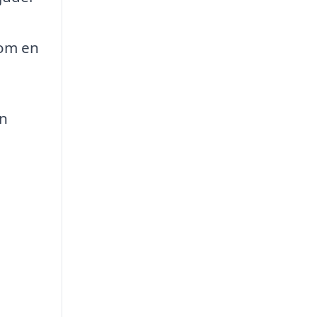
nom en
an