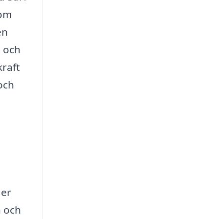
som
en
g och
kraft
och
ger
n och