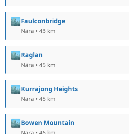
🏙️
Faulconbridge
Nära • 43 km
🏙️
Raglan
Nära • 45 km
🏙️
Kurrajong Heights
Nära • 45 km
🏙️
Bowen Mountain
Nära • 46 km