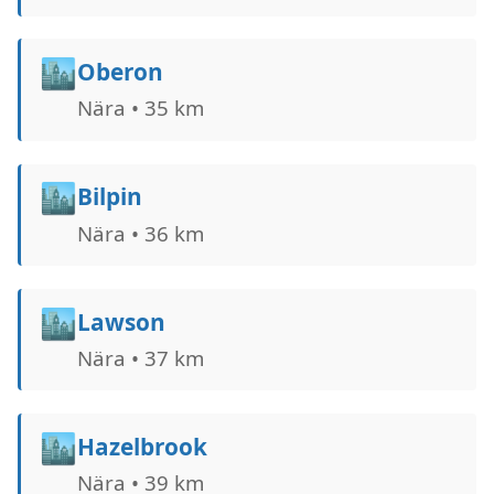
🏙️
Oberon
Nära • 35 km
🏙️
Bilpin
Nära • 36 km
🏙️
Lawson
Nära • 37 km
🏙️
Hazelbrook
Nära • 39 km