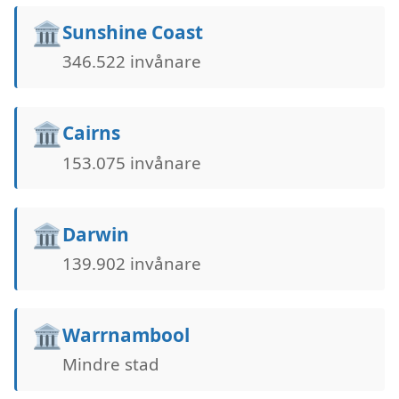
🏛️
Sunshine Coast
346.522 invånare
🏛️
Cairns
153.075 invånare
🏛️
Darwin
139.902 invånare
🏛️
Warrnambool
Mindre stad