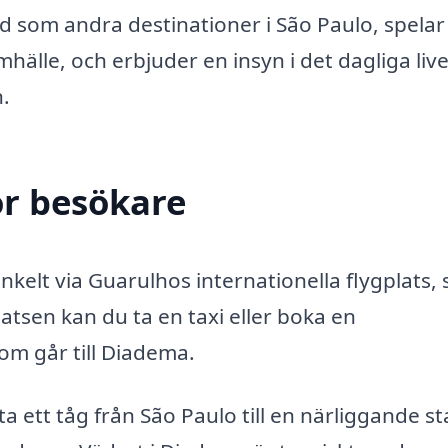
nd som andra destinationer i São Paulo, spela
hälle, och erbjuder en insyn i det dagliga live
.
ör besökare
kelt via Guarulhos internationella flygplats,
latsen kan du ta en taxi eller boka en
om går till Diadema.
 ett tåg från São Paulo till en närliggande st