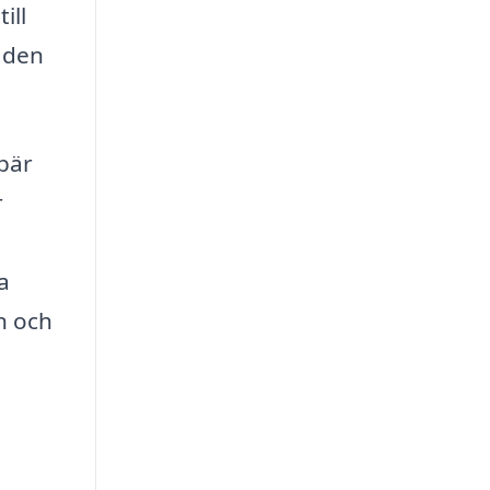
ill
r den
ebär
r
h
a
n och