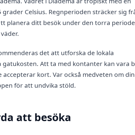
l Diadema. Vädret i Diadema är tropiskt med en
grader Celsius. Regnperioden sträcker sig fr
att planera ditt besök under den torra period
 väder.
ekommenderas det att utforska de lokala
 gatukosten. Att ta med kontanter kan vara b
te accepterar kort. Var också medveten om din
pen för att undvika stöld.
da att besöka