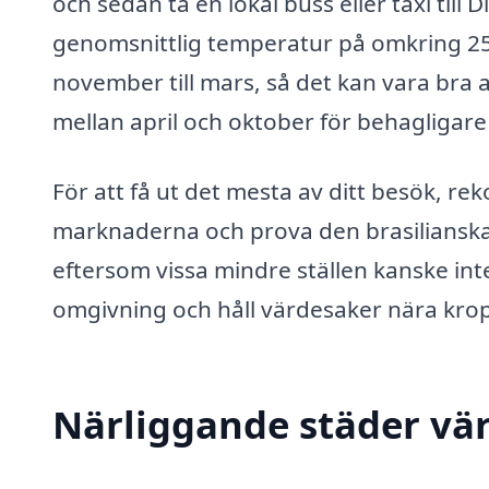
och sedan ta en lokal buss eller taxi til
genomsnittlig temperatur på omkring 25 
november till mars, så det kan vara bra 
mellan april och oktober för behagligare
För att få ut det mesta av ditt besök, r
marknaderna och prova den brasilianska
eftersom vissa mindre ställen kanske in
omgivning och håll värdesaker nära krop
Närliggande städer vär