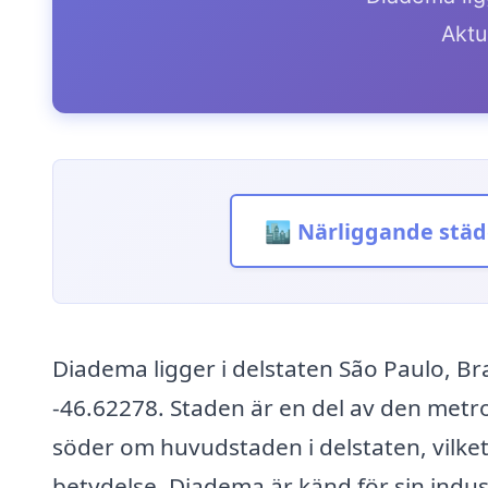
Aktue
🏙️ Närliggande städ
Diadema ligger i delstaten São Paulo, B
-46.62278. Staden är en del av den metr
söder om huvudstaden i delstaten, vilket
betydelse. Diadema är känd för sin indu