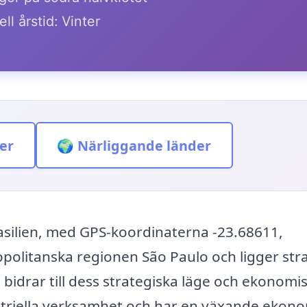
ll årstid: Vinter
er
🌍 Närliggande länder
rasilien, med GPS-koordinaterna -23.68611,
opolitanska regionen São Paulo och ligger str
 bidrar till dess strategiska läge och ekonomi
striella verksamhet och har en växande ekono