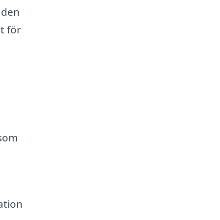
r den
t för
 som
ation