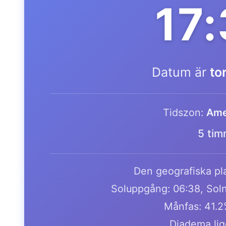
17
Datum är
to
Tidszon:
Ame
5 tim
Den geografiska pla
Soluppgång: 06:38, Soln
Månfas: 41.
Diadema lig