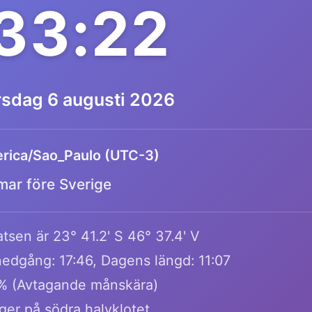
:33:22
rsdag 6 augusti 2026
rica/Sao_Paulo (UTC-3)
mar före Sverige
tsen är 23° 41.2' S 46° 37.4' V
edgång: 17:46, Dagens längd: 11:07
2% (Avtagande månskära)
ger på södra halvklotet