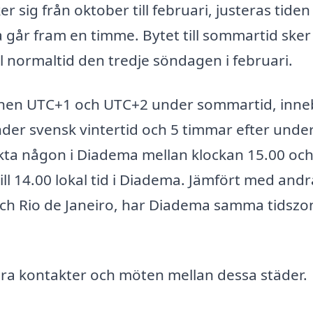
ig från oktober till februari, justeras tiden t
 går fram en timme. Bytet till sommartid ske
ll normaltid den tredje söndagen i februari.
dszonen UTC+1 och UTC+2 under sommartid, inn
nder svensk vintertid och 5 timmar efter unde
kta någon i Diadema mellan klockan 15.00 oc
ill 14.00 lokal tid i Diadema. Jämfört med andr
och Rio de Janeiro, har Diadema samma tidszo
nera kontakter och möten mellan dessa städer.