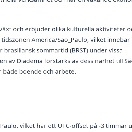
växt och erbjuder olika kulturella aktiviteter o
er tidszonen America/Sao_Paulo, vilket innebär 
ler brasiliansk sommartid (BRST) under vissa
en av Diadema förstärks av dess närhet till S
 för både boende och arbete.
aulo, vilket har ett UTC-offset på -3 timmar 