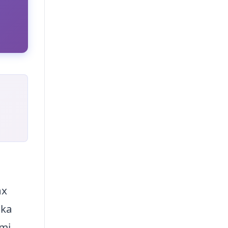
ax
ska
mi,