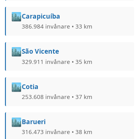
🏙️
Carapicuíba
386.984 invånare • 33 km
🏙️
São Vicente
329.911 invånare • 35 km
🏙️
Cotia
253.608 invånare • 37 km
🏙️
Barueri
316.473 invånare • 38 km