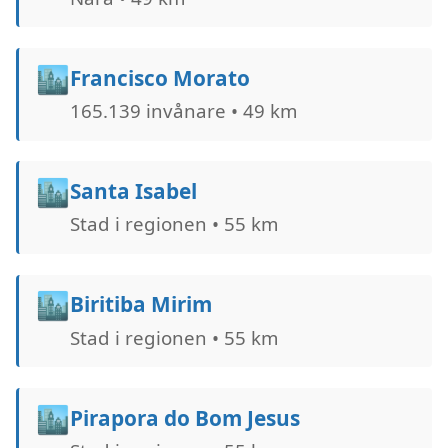
🏙️
Francisco Morato
165.139 invånare • 49 km
🏙️
Santa Isabel
Stad i regionen • 55 km
🏙️
Biritiba Mirim
Stad i regionen • 55 km
🏙️
Pirapora do Bom Jesus