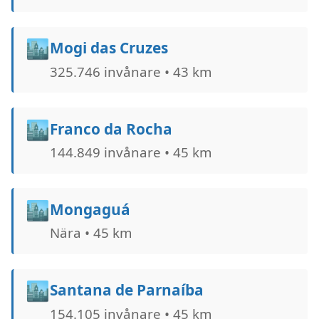
🏙️
Mogi das Cruzes
325.746 invånare • 43 km
🏙️
Franco da Rocha
144.849 invånare • 45 km
🏙️
Mongaguá
Nära • 45 km
🏙️
Santana de Parnaíba
154.105 invånare • 45 km