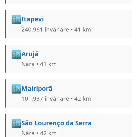
🏙️
Itapevi
240.961 invånare • 41 km
🏙️
Arujá
Nära • 41 km
🏙️
Mairiporã
101.937 invånare • 42 km
🏙️
São Lourenço da Serra
Nära • 42 km