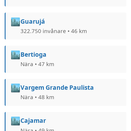
🏙️
Guarujá
322.750 invånare • 46 km
🏙️
Bertioga
Nära • 47 km
🏙️
Vargem Grande Paulista
Nära • 48 km
🏙️
Cajamar
Nära • 49 km