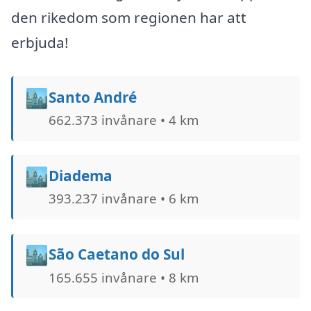
den rikedom som regionen har att
erbjuda!
🏙️
Santo André
662.373 invånare • 4 km
🏙️
Diadema
393.237 invånare • 6 km
🏙️
São Caetano do Sul
165.655 invånare • 8 km