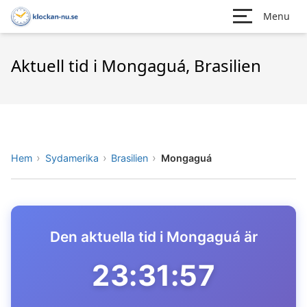
Menu
Aktuell tid i Mongaguá, Brasilien
Hem
Sydamerika
Brasilien
Mongaguá
Den aktuella tid i Mongaguá är
23:31:57