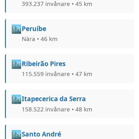
393.237 invånare • 45 km
🏙️
Peruíbe
Nära • 46 km
🏙️
Ribeirão Pires
115.559 invånare • 47 km
🏙️
Itapecerica da Serra
158.522 invånare • 48 km
🏙️
Santo André