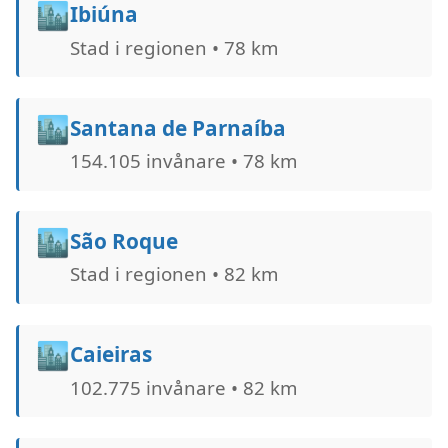
🏙️
Ibiúna
Stad i regionen • 78 km
🏙️
Santana de Parnaíba
154.105 invånare • 78 km
🏙️
São Roque
Stad i regionen • 82 km
🏙️
Caieiras
102.775 invånare • 82 km