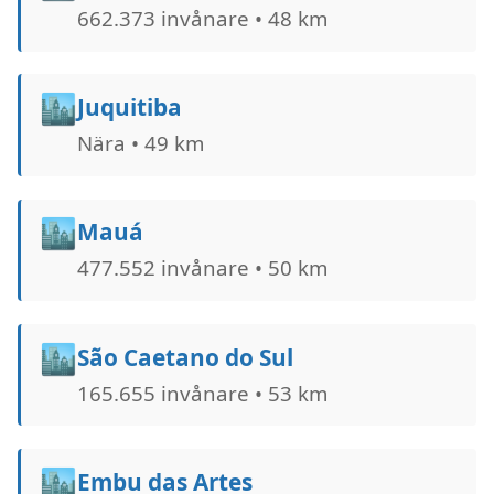
662.373 invånare • 48 km
🏙️
Juquitiba
Nära • 49 km
🏙️
Mauá
477.552 invånare • 50 km
🏙️
São Caetano do Sul
165.655 invånare • 53 km
🏙️
Embu das Artes