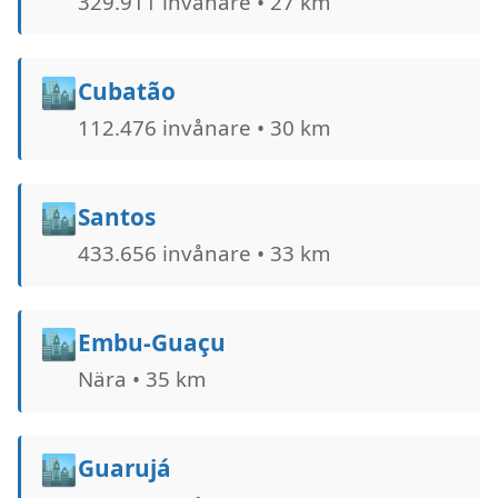
329.911 invånare • 27 km
🏙️
Cubatão
112.476 invånare • 30 km
🏙️
Santos
433.656 invånare • 33 km
🏙️
Embu-Guaçu
Nära • 35 km
🏙️
Guarujá