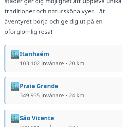
städer ger dig möjlighet att uppleva unika
traditioner och natursköna vyer. Låt
äventyret börja och ge dig ut på en
oförglömlig resa!
🏙️
Itanhaém
103.102 invånare • 20 km
🏙️
Praia Grande
349.935 invånare • 24 km
🏙️
São Vicente