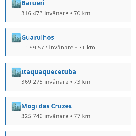
🏙️
Barueri
316.473 invånare • 70 km
🏙️
Guarulhos
1.169.577 invånare • 71 km
🏙️
Itaquaquecetuba
369.275 invånare • 73 km
🏙️
Mogi das Cruzes
325.746 invånare • 77 km