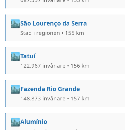
🏙️
São Lourenço da Serra
Stad i regionen • 155 km
🏙️
Tatuí
122.967 invånare • 156 km
🏙️
Fazenda Rio Grande
148.873 invånare • 157 km
🏙️
Alumínio