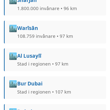
🏙️
Sharjah
1.800.000 invånare • 96 km
🏙️
Warīsān
108.759 invånare • 97 km
🏙️
Al Lusaylī
Stad i regionen • 97 km
🏙️
Bur Dubai
Stad i regionen • 107 km