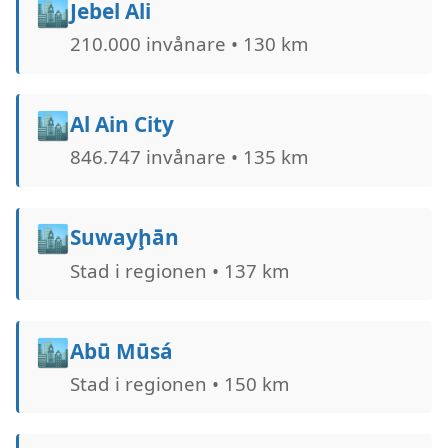
🏙️
Jebel Ali
210.000 invånare • 130 km
🏙️
Al Ain City
846.747 invånare • 135 km
🏙️
Suwayḩān
Stad i regionen • 137 km
🏙️
Abū Mūsá
Stad i regionen • 150 km