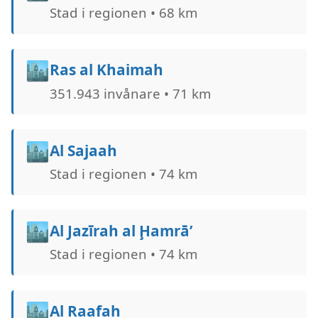
Stad i regionen • 68 km
🏙️
Ras al Khaimah
351.943 invånare • 71 km
🏙️
Al Sajaah
Stad i regionen • 74 km
🏙️
Al Jazīrah al Ḩamrā’
Stad i regionen • 74 km
🏙️
Al Raafah