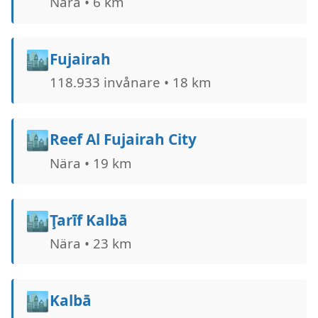
Nära • 6 km
🏙️
Fujairah
118.933 invånare • 18 km
🏙️
Reef Al Fujairah City
Nära • 19 km
🏙️
Ţarīf Kalbā
Nära • 23 km
🏙️
Kalbā